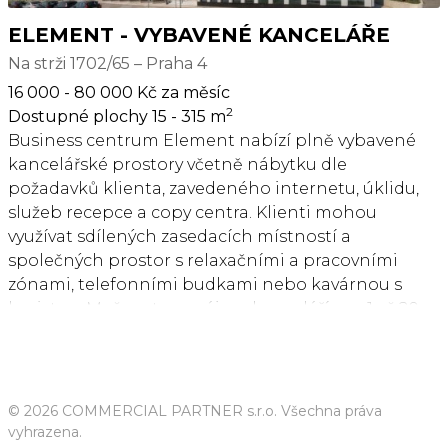
několik fitness center a rozlehlý Central Park
Pankrác vhodný pro relaxaci. Kancelářské prostory
ELEMENT - VYBAVENÉ KANCELÁŘE
od 5650 Kč za osobu za měsíc. Pro aktuální nabídku
Na strži 1702/65 – Praha 4
nás kontaktujte.
16 000 - 80 000 Kč za měsíc
2
Dostupné plochy 15 - 315 m
Business centrum Element nabízí plně vybavené
kancelářské prostory včetně nábytku dle
požadavků klienta, zavedeného internetu, úklidu,
služeb recepce a copy centra. Klienti mohou
využívat sdílených zasedacích místností a
společných prostor s relaxačními a pracovními
zónami, telefonními budkami nebo kavárnou s
baristou. Možnost pronájmu kanceláří pro 1 až 20
osob. Pro větší firmy možnost pronájmu vlastní,
plně vybavené kanceláře v odděleném prostoru s
vlastním brandingem, zasedací místností a call
boxy. Pro velké společnosti možnost pronájmu
© 2026 COMMERCIAL PARTNER s.r.o. Všechna práva
celého patra s plně zařízeným pracovním
vyhrazena.