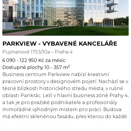
praktickým umístěním přímo u stanice metra
Pražského povstání – díky tomu jsou skvěle
dostupné autem i MHD.
PARKVIEW - VYBAVENÉ KANCELÁŘE
Pujmanové 1753/10a – Praha 4
6 090 - 122 950 Kč za měsíc
2
Dostupné plochy 10 - 357 m
Business centrum Parkview nabízí kreativní
pracovní prostory v designovém pojetí. Nachází se v
těsné blízkosti historického středu města, v rušné
oblasti Pankrác. Leží v hlavní business zóně Prahy 4,
a tak je pro pražské podnikatele a profesionály
mimořádně výhodným místem pro práci. Budova
má efektní skleněnou fasádu, přes kterou do každé
kanceláře, každého sdíleného pracovního prostoru
a každé konferenční místnosti proudí přirozené