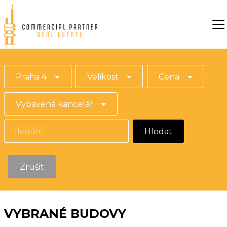
Praha 4
Velikost
Cena
Vybavená kancelář
Hledat
Zrušit
VYBRANÉ BUDOVY