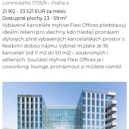
bezprostřední vzdáleností linky metra C - Chodov a
Lomnického 1705/9 – Praha 4
mnoha autobusovými spoji, do centra metropole
21 912 - 33 521 EUR za měsíc
jste metrem do 15 min. Sousedící D1 zajišťuje
2
Dostupné plochy 23 - 59 m
skvělou dopravní dostupnost automobilem všemi
Vybavené kanceláře myhive Flexi Offices představují
směry jak do centra metropole, tak na ostatní
ideální řešení pro všechny, kdo hledají pronájem
dopravní tepny. Parking pro hosty areálu jsou
stylových, plně vybavených kancelářských prostor s
zajištěna v podzemních garážích. Pronájem
flexibilní dobou nájmu. Vybírat můžete ze 36
pracovního místa v coworkingu od 5000 Kč/měsíc.
kanceláří (od 11 m2 do 50 m2) – soukromých i
Pronájem kanceláře od 8000 Kč/osoba/měsíc. Pro
sdílených. Součástí myhive Flexi Offices je i
aktuální nabídku nebo pro větší prostory nás
coworking, lounge, pronajmout si můžete rovněž
prosím kontaktujte.
zařízené zasedací místnosti. Samozřejmostí je i
pestrá nabídka služeb pro vaši maximální
efektivitu: vysokorychlostní WiFi, chytré tiskárny,
podpora recepce, IT servis či právní poradenství. To
vše v moderní administrativní budově Pankrác
House, jejíž součástí je garážové parkování,
restaurace, kavárna, konferenční prostory, cvičební
sál pro nájemce, místnosti pro jízdní kola a sprchy.
Kanceláře myhive Flexi Offices vynikají také svým