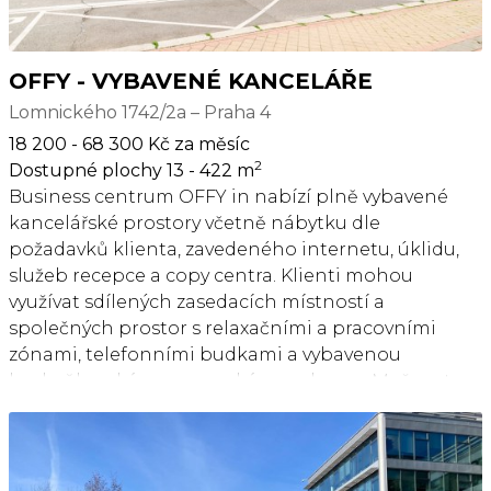
pro jednotlivce i pro společnosti s více
zaměstnanci. Měsíční členství od 25 tis. Kč, v
závislosti na velikosti pronajatých prostor. Pro
OFFY - VYBAVENÉ KANCELÁŘE
aktuální nabídku nebo pro větší prostory nás
Lomnického 1742/2a – Praha 4
prosím kontaktujte.
18 200 - 68 300 Kč za měsíc
2
Dostupné plochy 13 - 422 m
Business centrum OFFY in nabízí plně vybavené
kancelářské prostory včetně nábytku dle
požadavků klienta, zavedeného internetu, úklidu,
služeb recepce a copy centra. Klienti mohou
využívat sdílených zasedacích místností a
společných prostor s relaxačními a pracovními
zónami, telefonními budkami a vybavenou
kuchyňku s kávovarem a kávou zdarma. Možnost
pronájmu kanceláří pro 1 až 20 osob. V budově je
kolárna se sprchami a locker roomy. Výborná
dopravní dostupnost MHD je zajištěna
bezprostřední blízkostí metra C - Pražského