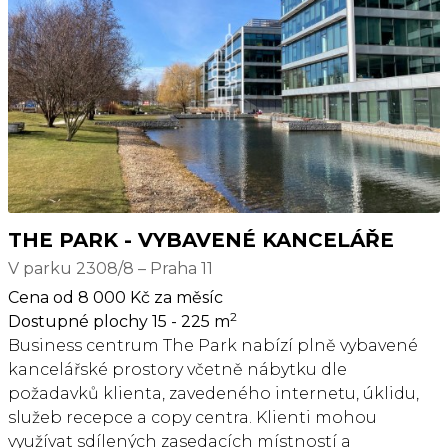
povstání a Vyšehrad, stejně tak jako množstvím
tramvajových a autobusových spojů. Strategická
poloha rovněž nabízí skvělou dostupnost
automobilem, ať už do centra města, nebo na
dálnici D1, D8 a D11. Okolí budovy poskytuje plnou
občanskou vybavenost včetně mnoha kaváren,
restaurací a dalších služeb. Parking je možný v
podzemních garážích nebo v parkovacím domě za
budovou. Pronájem pro jednotlivce i pro
společnosti s více zaměstnanci. Měsíční členství pro
THE PARK - VYBAVENÉ KANCELÁŘE
1 os. 6000 Kč, 10-denní členství 3500 Kč. Pro aktuální
V parku 2308/8 – Praha 11
nabídku nebo pro větší prostory nás prosím
Cena od 8 000 Kč za měsíc
kontaktujte.
2
Dostupné plochy 15 - 225 m
Business centrum The Park nabízí plně vybavené
kancelářské prostory včetně nábytku dle
požadavků klienta, zavedeného internetu, úklidu,
služeb recepce a copy centra. Klienti mohou
využívat sdílených zasedacích místností a