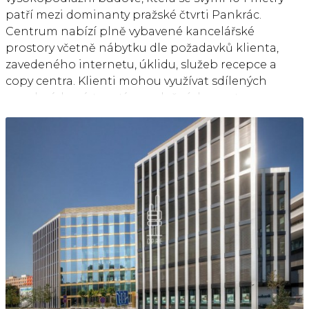
Pro aktuální nabídku nás kontaktujte.
patří mezi dominanty pražské čtvrti Pankrác.
Centrum nabízí plně vybavené kancelářské
prostory včetně nábytku dle požadavků klienta,
zavedeného internetu, úklidu, služeb recepce a
copy centra. Klienti mohou využívat sdílených
zasedacích místností a společných prostor s
relaxačními a pracovními zónami, telefonními
budkami nebo plně vybavené kuchyňky. Nachází se
v bezprostřední blízkosti pražské magistrály s
přímým napojením na dálnici D1 a vynikající
konektivitou i na ostatní pražské výpadovky.
Snadnou dostupnost centra zajišťuje magistrála a
také stále se rozšiřující trasa C metra. Lokalita má
vynikající infrastrukturu se snadným (a v Praze
většinou spíše problematickým) parkováním, s
množstvím gastronomických, hotelových a jiných
služeb. V bezprostřední blízkosti budovy se nachází
OC Arkády pankrác se skvělou nabídkou služeb,