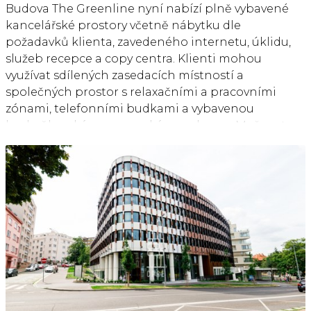
Budova The Greenline nyní nabízí plně vybavené
kancelářské prostory včetně nábytku dle
požadavků klienta, zavedeného internetu, úklidu,
služeb recepce a copy centra. Klienti mohou
využívat sdílených zasedacích místností a
společných prostor s relaxačními a pracovními
zónami, telefonními budkami a vybavenou
kuchyňku s kávovarem a kávou zdarma. Možnost
pronájmu kancelářských prostor od 20 do 120 m2. V
budově je kolárna se sprchami a locker roomy.
Výborná dopravní dostupnost MHD je zajištěna
blízkostí metra C - Kačerov a Budějovická, stejně tak
jako množstvím autobusových spojů. Strategická
poloha rovněž nabízí skvělou dostupnost
automobilem, ať už do centra města, nebo na
dálnici D1. V rámci budovy je pro nájemce k
dispozici restaurace a samoobslužná kavárna.
Parking je možný v podzemních garážích nebo
přímo před budovou (na modré zóně). Pronájem