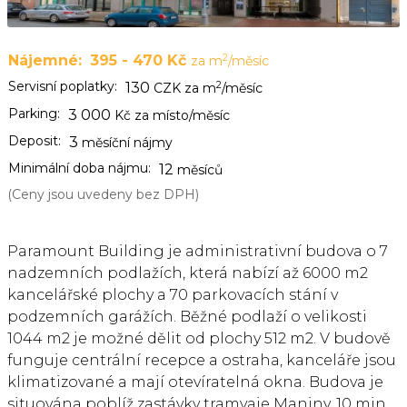
2
Nájemné:
395 - 470 Kč
za m
/měsíc
Servisní poplatky:
2
130
CZK za m
/měsíc
Parking:
3 000
Kč za místo/měsíc
Deposit:
3
měsíční nájmy
Minimální doba nájmu:
12
měsíců
(Ceny jsou uvedeny bez DPH)
Paramount Building je administrativní budova o 7
nadzemních podlažích, která nabízí až 6000 m2
kancelářské plochy a 70 parkovacích stání v
podzemních garážích. Běžné podlaží o velikosti
1044 m2 je možné dělit od plochy 512 m2. V budově
funguje centrální recepce a ostraha, kanceláře jsou
klimatizované a mají otevíratelná okna. Budova je
situována poblíž zastávky tramvaje Maniny, 10 min.