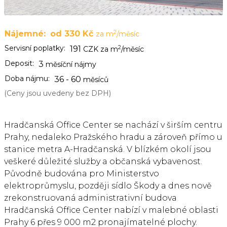
2
Nájemné:
od 330 Kč
za m
/měsíc
Servisní poplatky:
2
191
CZK za m
/měsíc
Deposit:
3
měsíční nájmy
Doba nájmu:
36 - 60
měsíců
(Ceny jsou uvedeny bez DPH)
Hradčanská Office Center se nachází v širším centru
Prahy, nedaleko Pražského hradu a zároveň přímo u
stanice metra A-Hradčanská. V blízkém okolí jsou
veškeré důležité služby a občanská vybavenost.
Původně budována pro Ministerstvo
elektroprůmyslu, později sídlo Škody a dnes nově
zrekonstruovaná administrativní budova
Hradčanská Office Center nabízí v malebné oblasti
Prahy 6 přes 9 000 m2 pronajímatelné plochy.