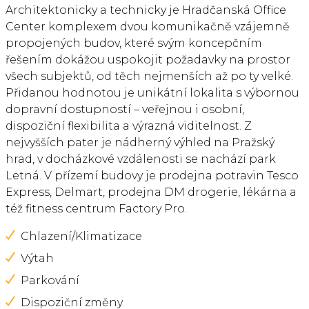
Architektonicky a technicky je Hradčanská Office
Center komplexem dvou komunikačně vzájemně
propojených budov, které svým koncepčním
řešením dokážou uspokojit požadavky na prostor
všech subjektů, od těch nejmenších až po ty velké.
Přidanou hodnotou je unikátní lokalita s výbornou
dopravní dostupností – veřejnou i osobní,
dispoziční flexibilita a výrazná viditelnost. Z
nejvyšších pater je nádherný výhled na Pražský
hrad, v docházkové vzdálenosti se nachází park
Letná. V přízemí budovy je prodejna potravin Tesco
Express, Delmart, prodejna DM drogerie, lékárna a
též fitness centrum Factory Pro.
Chlazení/Klimatizace
Výtah
Parkování
Dispoziční změny