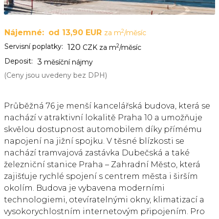
2
Nájemné:
od 13,90 EUR
za m
/měsíc
Servisní poplatky:
2
120
CZK za m
/měsíc
Deposit:
3
měsíční nájmy
(Ceny jsou uvedeny bez DPH)
Průběžná 76 je menší kancelářská budova, která se
nachází v atraktivní lokalitě Praha 10 a umožňuje
skvělou dostupnost automobilem díky přímému
napojení na jižní spojku. V těsné blízkosti se
nachází tramvajová zastávka Dubečská a také
železniční stanice Praha – Zahradní Město, která
zajišťuje rychlé spojení s centrem města i širším
okolím. Budova je vybavena moderními
technologiemi, otevíratelnými okny, klimatizací a
vysokorychlostním internetovým připojením. Pro