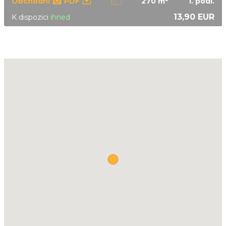
Obchodní
PDF
270 m
1.
podl.
13,90 EUR
K dispozici
ihned