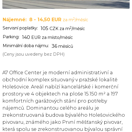
2
Nájemné:
8 - 14,50 EUR
za m
/měsíc
Servisní poplatky:
2
105
CZK za m
/měsíc
Parking:
140
EUR za místo/měsíc
Minimální doba nájmu:
36
měsíců
(Ceny jsou uvedeny bez DPH)
A7 Office Center je moderní administrativní a
obchodní komplex situovaný v pražské lokalitě
Holešovice. Areál nabízí kancelářské i komerční
prostory ve 4 objektech na ploše 15.150 m² a 197
komfortních garážových stání pro potřeby
nájemců. Dominantou celého areálu je
zrekonstruovaná budova bývalého Holešovického
pivovaru, známého jako První měšťanský pivovar,
která spolu se zrekonstruovanou bývalou správní